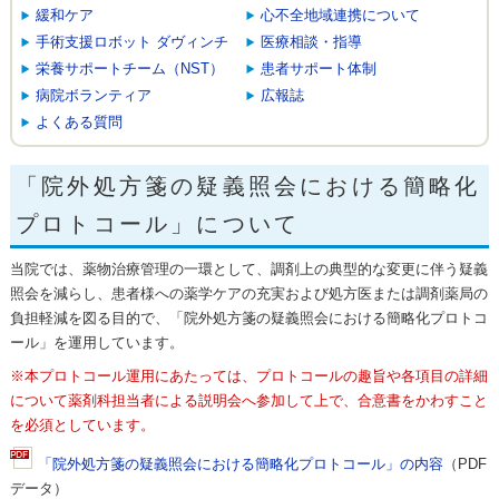
緩和ケア
心不全地域連携について
手術支援ロボット ダヴィンチ
医療相談・指導
栄養サポートチーム（NST）
患者サポート体制
病院ボランティア
広報誌
よくある質問
「院外処方箋の疑義照会における簡略化
プロトコール」について
当院では、薬物治療管理の一環として、調剤上の典型的な変更に伴う疑義
照会を減らし、患者様への薬学ケアの充実および処方医または調剤薬局の
負担軽減を図る目的で、「院外処方箋の疑義照会における簡略化プロトコ
ール」を運用しています。
※本プロトコール運用にあたっては、プロトコールの趣旨や各項目の詳細
について薬剤科担当者による説明会へ参加して上で、合意書をかわすこと
を必須としています。
「院外処方箋の疑義照会における簡略化プロトコール」の内容
（PDF
データ）