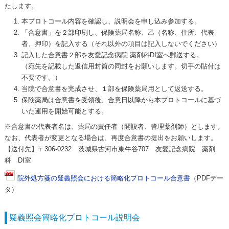
たします。
本プロトコール内容を確認し、説明会を申し込み参加する。
「合意書」を２部印刷し、保険薬局名称、乙（名称、住所、代表
者、押印）を記入する（それ以外の項目は記入しないでください）
記入した合意書２部を友愛記念病院 薬剤科DI室へ郵送する。
（宛先を記載した返信用封筒の同封をお願いします。切手の貼付は
不要です。）
当院で合意書を完成させ、１部を保険薬局用として返送する。
保険薬局は合意書を受領後、合意日以降から本プロトコールに基づ
いた運用を開始可能とする。
※合意書の代表者名は、薬局の責任者（開設者、管理薬剤師）とします。
なお、代表者が変更となる場合は、再度合意書の提出をお願いします。
【送付先】〒306-0232 茨城県古河市東牛谷707 友愛記念病院 薬剤
科 DI室
院外処方箋の疑義照会における簡略化プロトコール合意書
（PDFデー
タ）
疑義照会簡略化プロトコール説明会