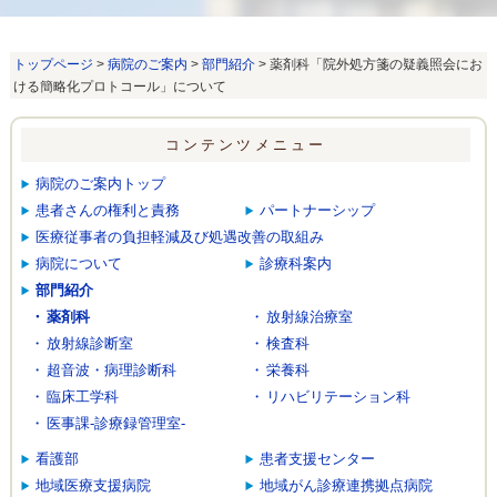
トップページ
>
病院のご案内
>
部門紹介
> 薬剤科「院外処方箋の疑義照会にお
ける簡略化プロトコール」について
コンテンツメニュー
病院のご案内トップ
患者さんの権利と責務
パートナーシップ
医療従事者の負担軽減及び処遇改善の取組み
病院について
診療科案内
部門紹介
薬剤科
放射線治療室
放射線診断室
検査科
超音波・病理診断科
栄養科
臨床工学科
リハビリテーション科
医事課-診療録管理室-
看護部
患者支援センター
地域医療支援病院
地域がん診療連携拠点病院