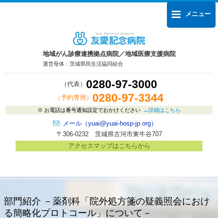
メニュー
地域がん診療連携拠点病院／地域医療支援病院
運営母体：茨城県民生活協同組合
0280-97-3000
（代表）
0280-97-3344
（予約専用）
お電話は
番号通知設定でおかけください
詳細はこちら
メール（yuai@yuai-hosp-jp.org）
〒306-0232 茨城県古河市東牛谷707
アクセスマップはこちらから
友愛記念病院
地域がん診療連携拠点病院
地域医療支援病院
部門紹介 －薬剤科「院外処方箋の疑義照会におけ
る簡略化プロトコール」について－